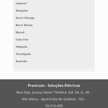
Itaboraí
Mesquita
Nova Friburgo
Barra Mansa
Macaé
Cabo Frio
Nilópolis
Teresópolis
Resende
Premium - Soluções Elétricas
Rua Dep. Juracy Xavier Teixeira, Qd. 04, Lt. 36 -
Vila Maria - Aparecida de Goiânia - GO -
74.919-400