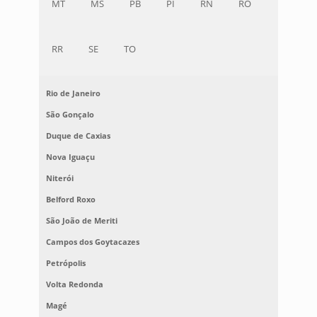
MT
MS
PB
PI
RN
RO
RR
SE
TO
Rio de Janeiro
São Gonçalo
Duque de Caxias
Nova Iguaçu
Niterói
Belford Roxo
São João de Meriti
Campos dos Goytacazes
Petrópolis
Volta Redonda
Magé