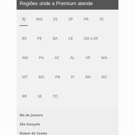
Regiões onde a Premium atende
RJ
MG
ES
SP
PR
SC
RS
PE
BA
CE
GO e DF
AM
PA
AC
AL
AP
MA
MT
MS
PB
PI
RN
RO
RR
SE
TO
Rio de Janeiro
São Gonçalo
Duque de Caxias