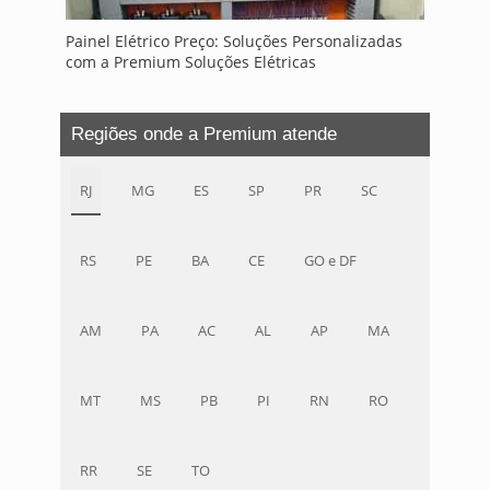
Painel Elétrico Preço: Soluções Personalizadas
com a Premium Soluções Elétricas
Regiões onde a Premium atende
RJ
MG
ES
SP
PR
SC
RS
PE
BA
CE
GO e DF
AM
PA
AC
AL
AP
MA
MT
MS
PB
PI
RN
RO
RR
SE
TO