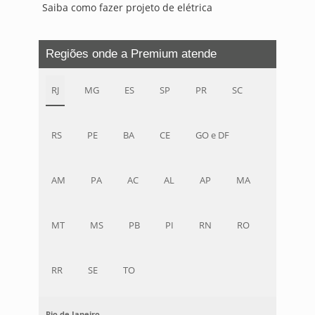
Saiba como fazer projeto de elétrica
Regiões onde a Premium atende
RJ
MG
ES
SP
PR
SC
RS
PE
BA
CE
GO e DF
AM
PA
AC
AL
AP
MA
MT
MS
PB
PI
RN
RO
RR
SE
TO
Rio de Janeiro