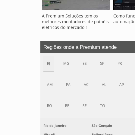
A Premium Soluções tem os
Como funci
melhores montadores de painéis
automação 
elétricos do mercado!!
Regiões onde a Premium atende
RJ
MG
ES
SP
PR
AM
PA
AC
AL
AP
RO
RR
SE
TO
Rio de Janeiro
São Gonçalo
Niterói
Belford Roxo