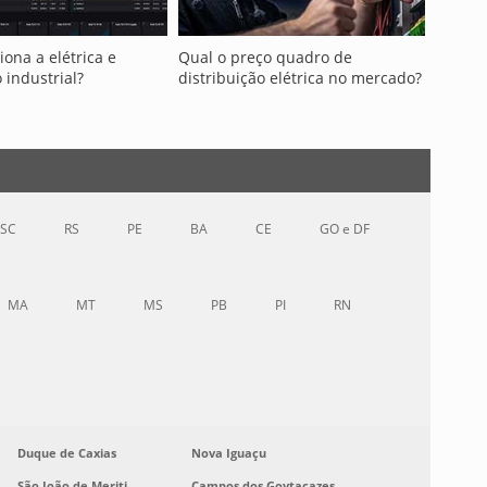
ona a elétrica e
Qual o preço quadro de
industrial?
distribuição elétrica no mercado?
SC
RS
PE
BA
CE
GO e DF
MA
MT
MS
PB
PI
RN
Duque de Caxias
Nova Iguaçu
São João de Meriti
Campos dos Goytacazes